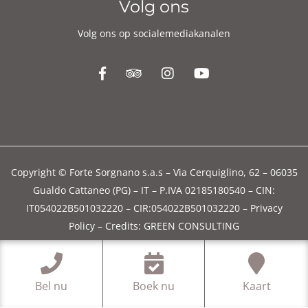
Volg ons
Volg ons op socialemediakanalen
Copyright © Forte Sorgnano s.a.s – Via Cerquiglino, 62 – 06035
Gualdo Cattaneo (PG) – IT – P.IVA 02185180540 – CIN:
IT054022B501032220 – CIR:054022B501032220 –
Privacy
Policy
–
Credits: GREEN CONSULTING
Bel nu
Boek nu
Kaart