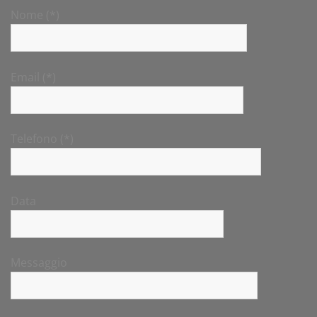
Nome (*)
Email (*)
Telefono (*)
Data
Messaggio