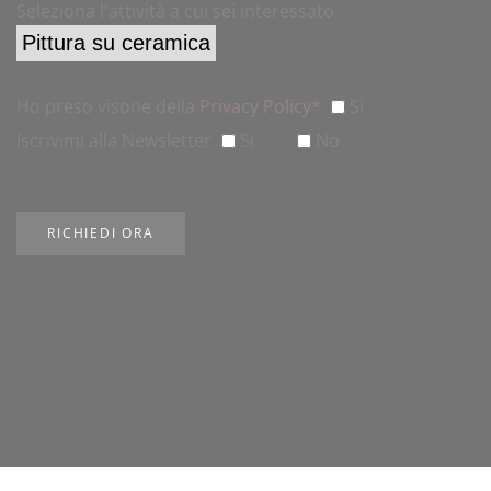
Seleziona l'attività a cui sei interessato
Ho preso visone della
Privacy Policy*
Si
Iscrivimi alla Newsletter
Si
No